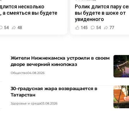
длится несколько
Ролик длится пару се
, а смеяться вы будете
вы будете в шоке от
увиденного
54
48
145
54
77
Жители Нижнекамска устроили в своем
дворе вечерний кинопоказ
Общество
04.08.2026
30-градусная жара возвращается в
Татарстан
Здоровье и среда
03.08.2026