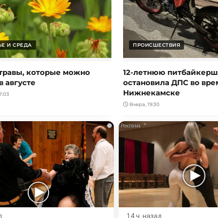
Е И СРЕДА
ПРОИСШЕСТВИЯ
травы, которые можно
12-летнюю питбайкерш
в августе
остановила ДПС во вре
Нижнекамске
7:03
Вчера, 19:30
i
д
14 ч. назад