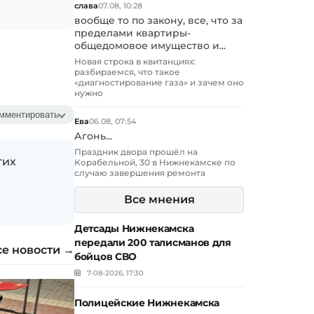
слава
07.08, 10:28
вообще то по закону, все, что за
пределами квартиры-
общедомовое имущество и...
Новая строка в квитанциях:
разбираемся, что такое
«диагностирование газа» и зачем оно
нужно
мментировать
Ева
06.08, 07:54
Агонь...
Праздник двора прошёл на
гих
Корабельной, 30 в Нижнекамске по
случаю завершения ремонта
Все мнения
Детсады Нижнекамска
передали 200 талисманов для
се новости →
бойцов СВО
7-08-2026, 17:30
Полицейские Нижнекамска