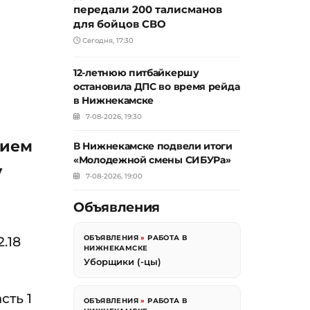
передали 200 талисманов
для бойцов СВО
Сегодня, 17:30
12-летнюю питбайкершу
остановила ДПС во время рейда
в Нижнекамске
7-08-2026, 19:30
тием
В Нижнекамске подвели итоги
«Молодежной смены СИБУРа»
у
7-08-2026, 19:00
Объявления
.18
ОБЪЯВЛЕНИЯ
»
РАБОТА В
НИЖНЕКАМСКЕ
Уборщики (-цы)
сть 1
ОБЪЯВЛЕНИЯ
»
РАБОТА В