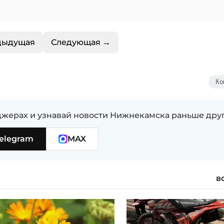
дыдущая
Следующая →
Ко
жерах и узнавай новости Нижнекамска раньше дру
elegram
MAX
в