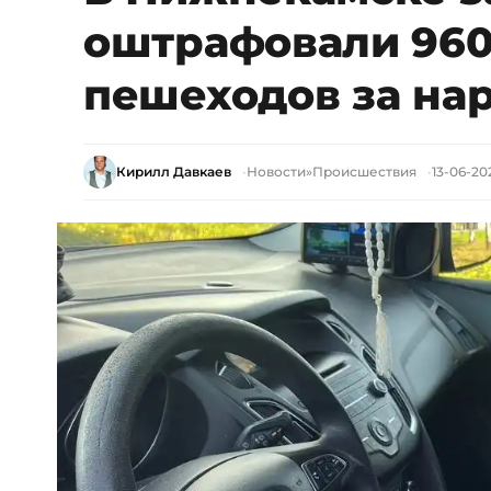
оштрафовали 960
пешеходов за на
Кирилл Давкаев
Новости
»
Происшествия
13-06-202