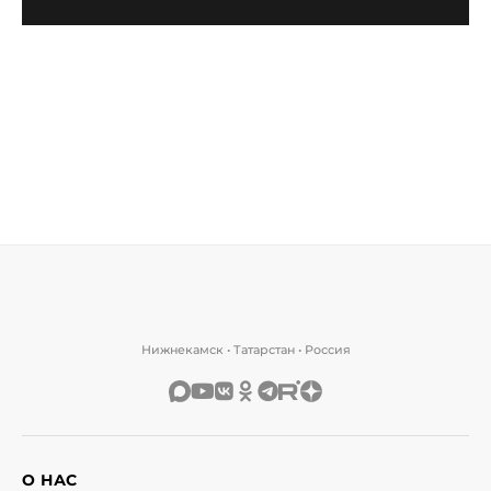
Нижнекамск • Татарстан • Россия
О НАС