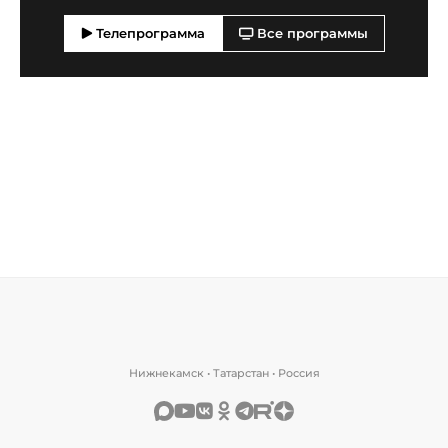
Телепрограмма
Все программы
Нижнекамск • Татарстан • Россия