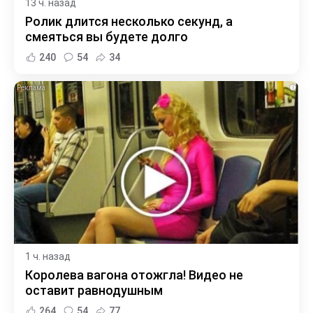
13 ч. назад
Ролик длится несколько секунд, а
смеяться вы будете долго
240
54
34
i
1 ч. назад
Королева вагона отожгла! Видео не
оставит равнодушным
264
54
77