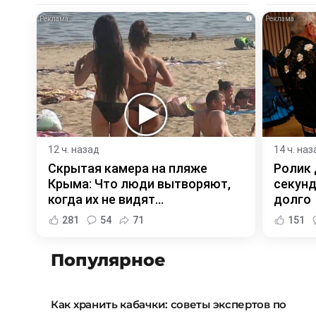
i
12 ч. назад
14 ч. наз
Скрытая камера на пляже
Ролик 
Крыма: Что люди вытворяют,
секунд
когда их не видят...
долго
281
54
71
151
Популярное
Как хранить кабачки: советы экспертов по