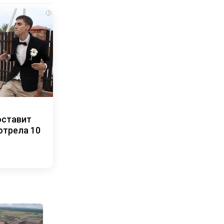
i
оставит
отрела 10