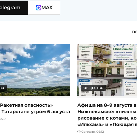
elegram
MAX
в
ВО
ОБЩЕСТВО
Ракетная опасность»
Афиша на 8–9 августа в
 Татарстане утром 6 августа
Нижнекамске: книжный
рисование с котами, к
9:29
«Ильхама» и «Поющая 
Сегодня, 09:12