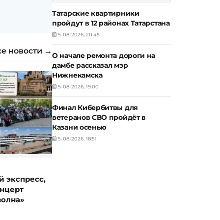
Татарские квартирники
пройдут в 12 районах Татарстана
5-08-2026, 20:45
се новости →
О начале ремонта дороги на
дамбе рассказал мэр
Нижнекамска
5-08-2026, 19:00
Финал Кибербитвы для
ветеранов СВО пройдёт в
Казани осенью
5-08-2026, 18:51
 экспресс,
онцерт
волна»