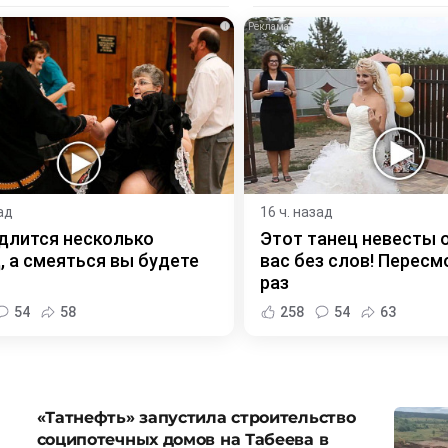
i
ад
16 ч. назад
длится несколько
Этот танец невесты 
, а смеяться вы будете
вас без слов! Пересм
раз
54
58
258
54
63
«Татнефть» запустила строительство
соципотечных домов на Табеева в