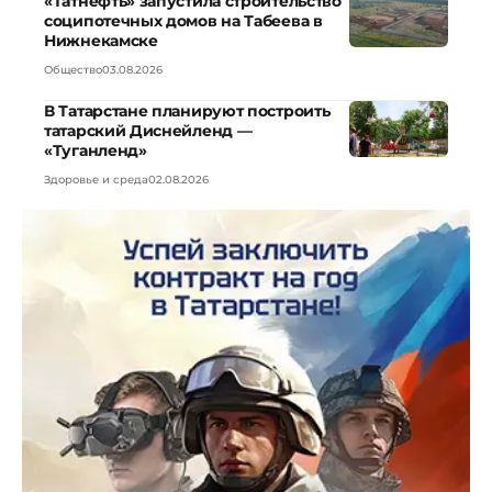
«Татнефть» запустила строительство
соципотечных домов на Табеева в
Нижнекамске
Общество
03.08.2026
В Татарстане планируют построить
татарский Диснейленд —
«Туганленд»
Здоровье и среда
02.08.2026