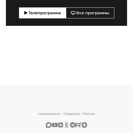
Телепрограмма
Все программы
Нижнекамск • Татарстан • Россия