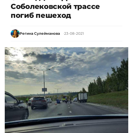
Соболековской трассе
погиб пешеход
Регина Сулейманова
23-08-2021