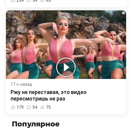
234
54
63
i
17 ч. назад
Ржу не переставая, это видео
пересмотришь не раз
179
54
75
Популярное