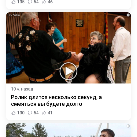
135
54
46
i
10 ч. назад
Ролик длится несколько секунд, а
смеяться вы будете долго
130
54
41
i