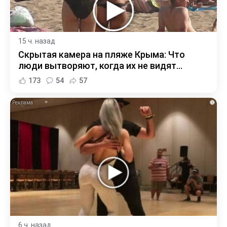
15 ч. назад
Скрытая камера на пляже Крыма: Что
люди вытворяют, когда их не видят...
173
54
57
i
6 ч. назад