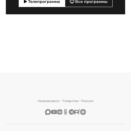
Телепрограмма
Все программы
Нижнекамск • Татарстан • Россия