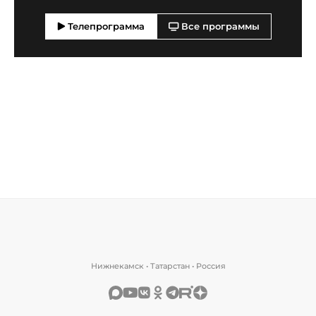
Телепрограмма
Все программы
Нижнекамск • Татарстан • Россия