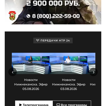
ПЕРЕДАЧИ НТР 24
‹
›
Новости
Новости
Нов
Нижнекамска. Эфир
Нижнекамска. Эфир
Нижнекам
05.08.2026
03.08.2026
30.0
Телепрограмма
Все программы