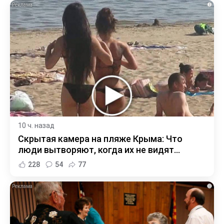
i
10 ч. назад
Скрытая камера на пляже Крыма: Что
люди вытворяют, когда их не видят...
228
54
77
i