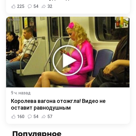
225
54
32
i
9 ч. назад
Королева вагона отожгла! Видео не
оставит равнодушным
160
54
57
Популярное