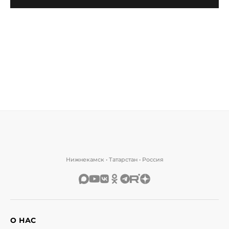
Нижнекамск • Татарстан • Россия
О НАС