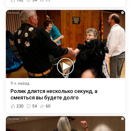
102
54
77
i
9 ч. назад
Ролик длится несколько секунд, а
смеяться вы будете долго
230
54
60
i