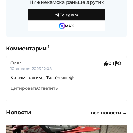
Нижнекамска раньше других
Telegram
MAX
1
Комментарии
Олег
0
0
10 января 2026 12:08
Каким, каким... Тяжёлым 😂
Цитировать
Ответить
Новости
все новости →