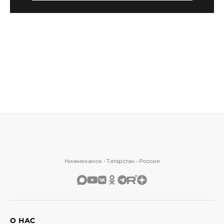
Нижнекамск • Татарстан • Россия
О НАС