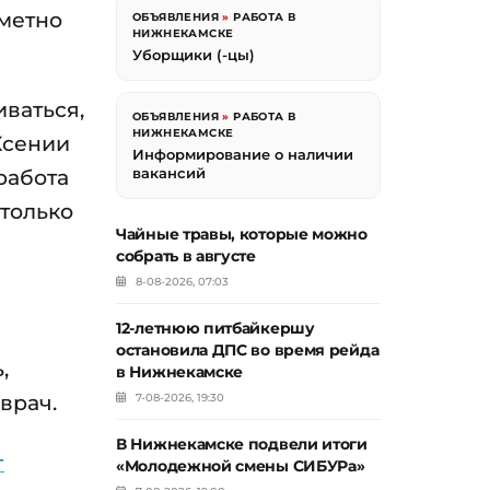
аметно
ОБЪЯВЛЕНИЯ
»
РАБОТА В
НИЖНЕКАМСКЕ
Уборщики (-цы)
иваться,
ОБЪЯВЛЕНИЯ
»
РАБОТА В
НИЖНЕКАМСКЕ
Ксении
Информирование о наличии
работа
вакансий
 только
Чайные травы, которые можно
собрать в августе
8-08-2026, 07:03
12-летнюю питбайкершу
остановила ДПС во время рейда
,
в Нижнекамске
врач.
7-08-2026, 19:30
В Нижнекамске подвели итоги
-
«Молодежной смены СИБУРа»