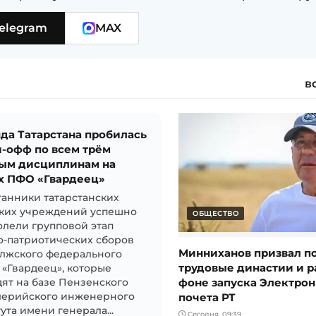
elegram
MAX
в
да Татарстана пробилась
й-офф по всем трём
ым дисциплинам на
х ПФО «Гвардеец»
анники татарстанских
ских учреждений успешно
ОБЩЕСТВО
лели групповой этап
о-патриотических сборов
Минниханов призвал п
лжского федерального
трудовые династии и р
 «Гвардеец», которые
фоне запуска Электро
ят на базе Пензенского
почета РТ
лерийского инженерного
ута имени генерала...
Сегодня, 09:39