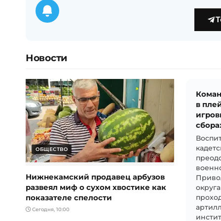
T
Новости
Коман
в пле
игров
сбора
Воспит
кадет
ОБЩЕСТВО
преодо
военн
Нижнекамский продавец арбузов
Приво
развеял миф о сухом хвостике как
округа
показателе спелости
проход
артил
Сегодня, 10:00
инстит