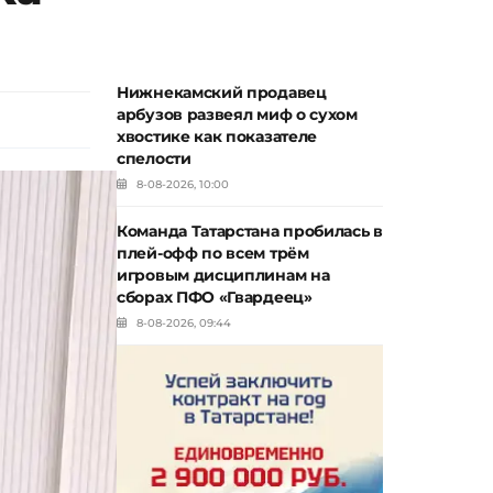
Нижнекамский продавец
арбузов развеял миф о сухом
хвостике как показателе
спелости
8-08-2026, 10:00
Команда Татарстана пробилась в
плей-офф по всем трём
игровым дисциплинам на
сборах ПФО «Гвардеец»
8-08-2026, 09:44