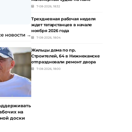
7-08-2026, 18:32
Трехдневная рабочая неделя
ждет татарстанцев в начале
ноября 2026 года
се новости →
7-08-2026, 18:04
Жильцы дома по пр.
Строителей, 64 в Нижнекамске
отпраздновали ремонт двора
7-08-2026, 18:00
оддерживать
абочих на
нной доски