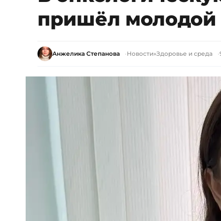
пришёл молодой 
Анжелика Степанова
Новости
»
Здоровье и среда