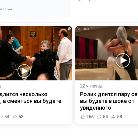
, 09:44
i
д
22 ч. назад
длится несколько
Ролик длится пару се
, а смеяться вы будете
вы будете в шоке от
увиденного
54
63
266
54
58