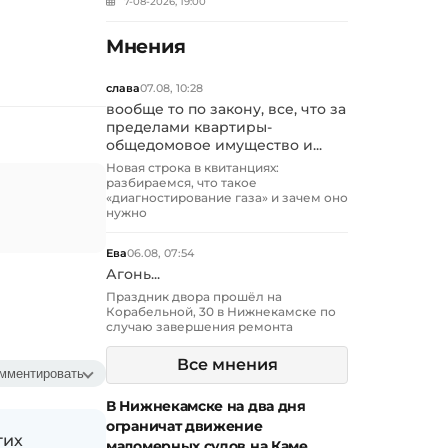
7-08-2026, 19:00
Мнения
слава
07.08, 10:28
вообще то по закону, все, что за
пределами квартиры-
общедомовое имущество и...
Новая строка в квитанциях:
разбираемся, что такое
«диагностирование газа» и зачем оно
нужно
Ева
06.08, 07:54
Агонь...
Праздник двора прошёл на
Корабельной, 30 в Нижнекамске по
случаю завершения ремонта
Все мнения
мментировать
В Нижнекамске на два дня
ограничат движение
гих
маломерных судов на Каме