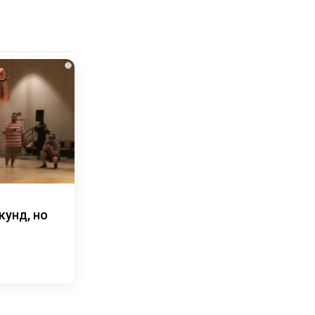
i
кунд, но