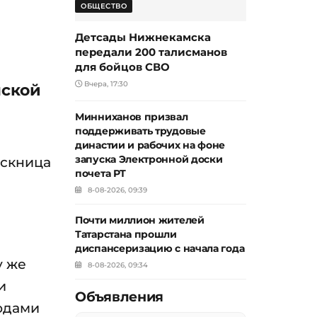
ОБЩЕСТВО
Детсады Нижнекамска
передали 200 талисманов
для бойцов СВО
Вчера, 17:30
мской
Минниханов призвал
поддерживать трудовые
династии и рабочих на фоне
запуска Электронной доски
ускница
почета РТ
8-08-2026, 09:39
Почти миллион жителей
Татарстана прошли
диспансеризацию с начала года
у же
8-08-2026, 09:34
и
Объявления
одами