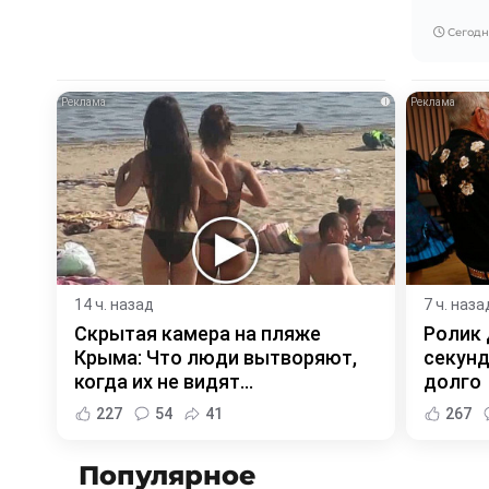
Сегодня
i
14 ч. назад
7 ч. наза
Скрытая камера на пляже
Ролик 
Крыма: Что люди вытворяют,
секунд
когда их не видят...
долго
227
54
41
267
Популярное