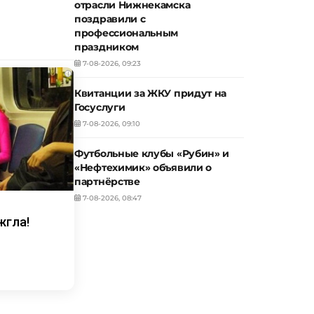
отрасли Нижнекамска
поздравили с
профессиональным
праздником
7-08-2026, 09:23
i
Квитанции за ЖКУ придут на
Госуслуги
7-08-2026, 09:10
Футбольные клубы «Рубин» и
«Нефтехимик» объявили о
партнёрстве
7-08-2026, 08:47
жгла!