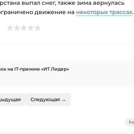
арстана выпал снег, также зима вернулась
ограничено движение на
некоторых трассах
.
вок на IT-премию «ИТ Лидер»
дыдущая
Следующая →
Ко