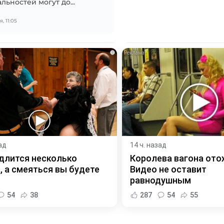
льностей могут до...
, 11:05
i
ад
14 ч. назад
длится несколько
Королева вагона ото
, а смеяться вы будете
Видео не оставит
равнодушным
54
38
287
54
55