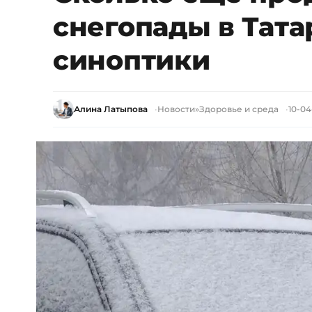
снегопады в Тата
синоптики
Алина Латыпова
Новости
»
Здоровье и среда
10-04