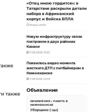
«Отец мною гордится»: в
Татарстане раскрыли детали
набора в Африканский
корпус и Войска БПЛА
Вчера, 20:05
Новую инфраструктуру связи
построили в двух районах
Казани
7-08-2026, 10:53
Появилось видео момента
также
жесткого ДТП с питбайкером в
Нижнекамске
7-08-2026, 10:49
Объявления
ги также
ОБЪЯВЛЕНИЯ
»
РАБОТА В
НИЖНЕКАМСКЕ
Уборщики (-цы)