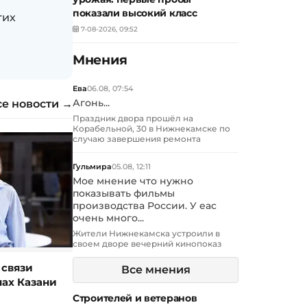
показали высокий класс
гих
7-08-2026, 09:52
Мнения
Ева
06.08, 07:54
се новости →
Агонь...
Праздник двора прошёл на
Корабельной, 30 в Нижнекамске по
случаю завершения ремонта
Гульмира
05.08, 12:11
Мое мнение что нужно
показывать фильмы
производства России. У еас
очень много...
Жители Нижнекамска устроили в
своем дворе вечерний кинопоказ
 связи
Все мнения
нах Казани
Строителей и ветеранов