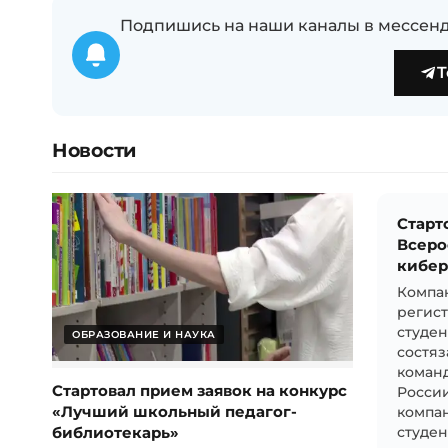
Подпишись на наши каналы в мессенд
T
Новости
Старт
Всеро
кибер
Компан
регис
студен
ОБРАЗОВАНИЕ И НАУКА
состяз
команд
Стартовал прием заявок на конкурс
России
«Лучший школьный педагог-
компан
библиотекарь»
студен