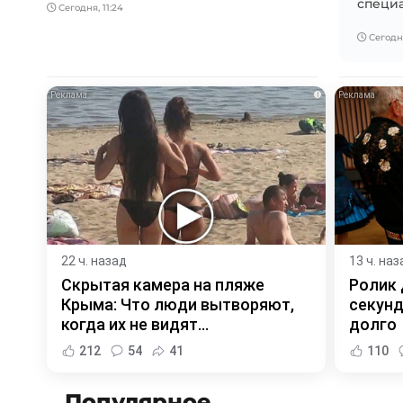
специа
Сегодня, 11:24
Сегодня
i
22 ч. назад
13 ч. наз
Скрытая камера на пляже
Ролик 
Крыма: Что люди вытворяют,
секунд
когда их не видят...
долго
212
54
41
110
Популярное