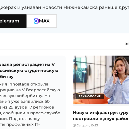
жерах и узнавай новости Нижнекамска раньше дру
elegram
MAX
в
овала регистрация на V
ссийскую студенческую
битву
ия Innostage открыла
трацию на V Всероссийскую
ческую кибербитву. На
ТЕХНОЛОГИИ
ания уже заявились 50
 из 29 вузов 17 регионов
Новую инфраструктуру
, сообщили в пресс-службе
построили в двух райо
ии. Подать заявку
ты профильных IT-
Сегодня, 10:53