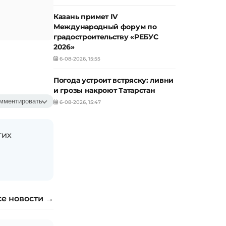
Казань примет IV
Международный форум по
градостроительству «РЕБУС
2026»
6-08-2026, 15:55
Погода устроит встряску: ливни
и грозы накроют Татарстан
мментировать
6-08-2026, 15:47
гих
се новости →