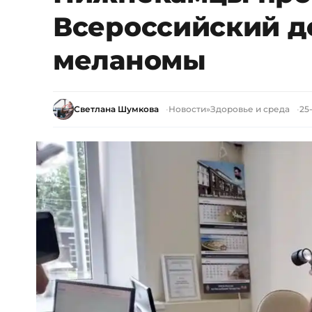
Всероссийский д
меланомы
Светлана Шумкова
Новости
»
Здоровье и среда
25