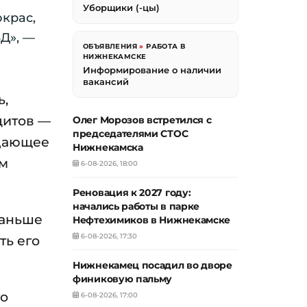
Уборщики (-цы)
крас,
Д», —
ОБЪЯВЛЕНИЯ
»
РАБОТА В
НИЖНЕКАМСКЕ
Информирование о наличии
вакансий
ь,
цитов —
Олег Морозов встретился с
председателями СТОС
ждающее
Нижнекамска
ым
6-08-2026, 18:00
Реновация к 2027 году:
начались работы в парке
раньше
Нефтехимиков в Нижнекамске
6-08-2026, 17:30
ть его
Нижнекамец посадил во дворе
финиковую пальму
го
6-08-2026, 17:00