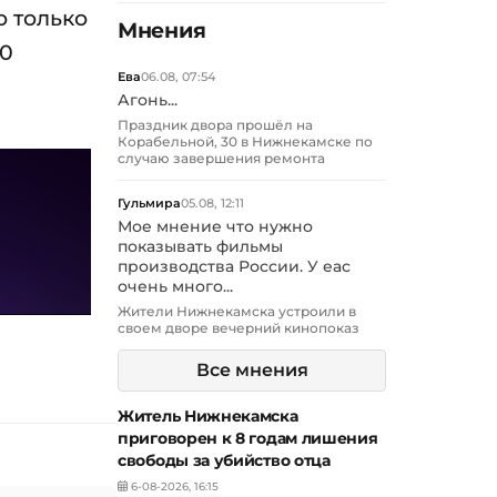
о только
Мнения
20
Ева
06.08, 07:54
Агонь...
Праздник двора прошёл на
Корабельной, 30 в Нижнекамске по
случаю завершения ремонта
Гульмира
05.08, 12:11
Мое мнение что нужно
показывать фильмы
производства России. У еас
очень много...
Жители Нижнекамска устроили в
своем дворе вечерний кинопоказ
Все мнения
Житель Нижнекамска
приговорен к 8 годам лишения
свободы за убийство отца
6-08-2026, 16:15