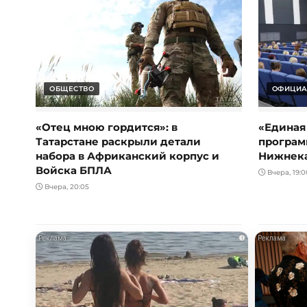
ОБЩЕСТВО
ОФИЦИА
«Отец мною гордится»: в
«Единая
Татарстане раскрыли детали
програм
набора в Африканский корпус и
Нижнек
Войска БПЛА
Вчера, 19:0
Вчера, 20:05
i