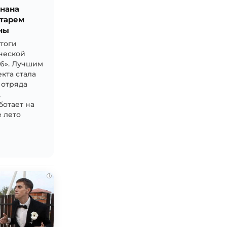
знана
тарем
ны
итоги
ческой
26». Лучшим
кта стала
 отряда
,
ботает на
 лето
i