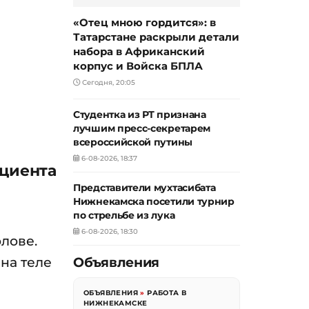
«Отец мною гордится»: в
Татарстане раскрыли детали
набора в Африканский
корпус и Войска БПЛА
Сегодня, 20:05
Студентка из РТ признана
лучшим пресс-секретарем
всероссийской путины
6-08-2026, 18:37
ациента
Представители мухтасибата
Нижнекамска посетили турнир
по стрельбе из лука
6-08-2026, 18:30
лове.
 на теле
Объявления
ОБЪЯВЛЕНИЯ
»
РАБОТА В
НИЖНЕКАМСКЕ