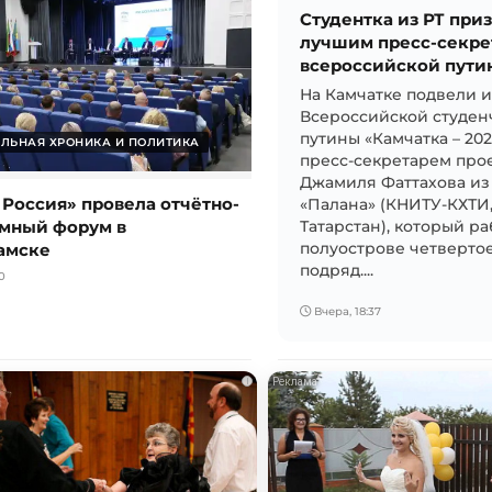
Студентка из РТ при
лучшим пресс-секре
всероссийской пути
На Камчатке подвели 
Всероссийской студен
путины «Камчатка – 20
ЛЬНАЯ ХРОНИКА И ПОЛИТИКА
пресс-секретарем прое
Джамиля Фаттахова из
 Россия» провела отчётно-
«Палана» (КНИТУ-КХТИ
мный форум в
Татарстан), который ра
амске
полуострове четвертое
подряд....
0
Вчера, 18:37
i