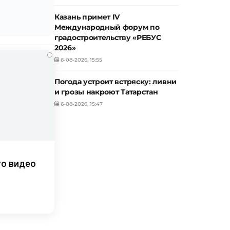
Казань примет IV
Международный форум по
градостроительству «РЕБУС
2026»
i
6-08-2026, 15:55
Погода устроит встряску: ливни
и грозы накроют Татарстан
6-08-2026, 15:47
то видео