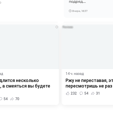
подряд....
0
Вчера, 18:37
i
ад
14 ч. назад
длится несколько
Ржу не переставая, э
, а смеяться вы будете
пересмотришь не раз
232
54
31
54
70