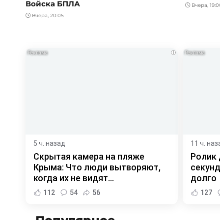
Войска БПЛА
Вчера, 19:0
Вчера, 20:05
i
5 ч. назад
11 ч. наз
Скрытая камера на пляже
Ролик 
Крыма: Что люди вытворяют,
секунд
когда их не видят...
долго
112
54
56
127