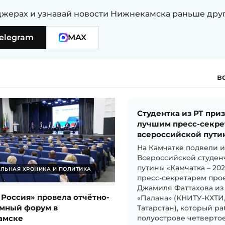
жерах и узнавай новости Нижнекамска раньше дру
elegram
MAX
в
Студентка из РТ при
лучшим пресс-секре
всероссийской пути
На Камчатке подвели 
Всероссийской студен
путины «Камчатка – 20
ЛЬНАЯ ХРОНИКА И ПОЛИТИКА
пресс-секретарем прое
Джамиля Фаттахова из
 Россия» провела отчётно-
«Палана» (КНИТУ-КХТИ
мный форум в
Татарстан), который ра
амске
полуострове четвертое