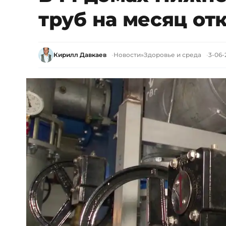
труб на месяц от
Кирилл Давкаев
Новости
»
Здоровье и среда
3-06-