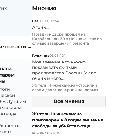
Мнения
гих
Ева
06.08, 07:54
Агонь...
Праздник двора прошёл на
Корабельной, 30 в Нижнекамске по
случаю завершения ремонта
се новости →
Гульмира
05.08, 12:11
Мое мнение что нужно
показывать фильмы
знана
производства России. У еас
тарем
очень много...
ны
Жители Нижнекамска устроили в
итоги
своем дворе вечерний кинопоказ
ческой
Все мнения
26». Лучшим
кта стала
 отряда
Житель Нижнекамска
,
приговорен к 8 годам лишения
ботает на
свободы за убийство отца
 лето
6-08-2026, 16:15