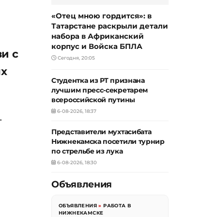
«Отец мною гордится»: в
Татарстане раскрыли детали
набора в Африканский
корпус и Войска БПЛА
и с
Сегодня, 20:05
ых
Студентка из РТ признана
лучшим пресс-секретарем
всероссийской путины
6-08-2026, 18:37
т
Представители мухтасибата
Нижнекамска посетили турнир
по стрельбе из лука
6-08-2026, 18:30
Объявления
ОБЪЯВЛЕНИЯ
»
РАБОТА В
НИЖНЕКАМСКЕ