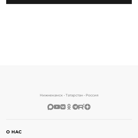
Нижнекамск • Татарстан • Россия
О НАС