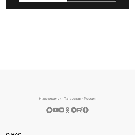
Нижнекамск • Татарстан • Россия
О НАС