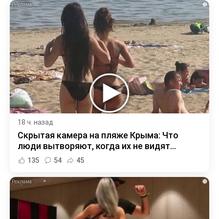
i
18 ч. назад
Скрытая камера на пляже Крыма: Что
люди вытворяют, когда их не видят...
135
54
45
i