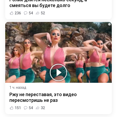
смеяться вы будете долго
236
54
52
i
1 ч. назад
Ржу не переставая, это видео
пересмотришь не раз
151
54
32