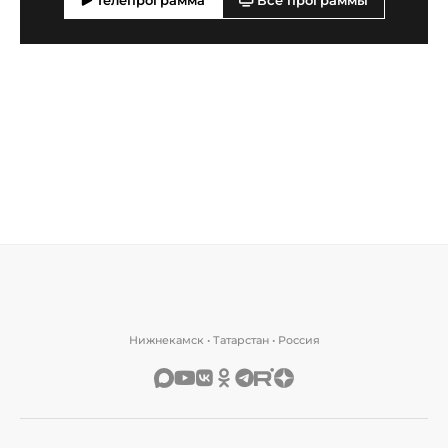
Телепрограмма
Все программы
Нижнекамск • Татарстан • Россия