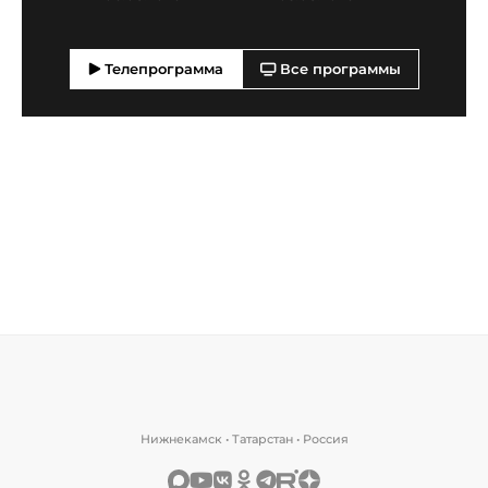
Телепрограмма
Все программы
Нижнекамск • Татарстан • Россия