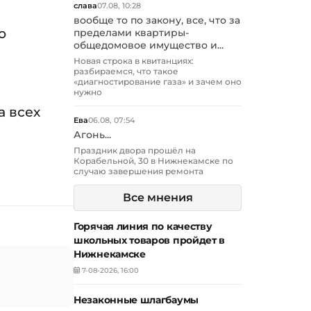
слава
07.08, 10:28
вообще то по закону, все, что за
о
пределами квартиры-
общедомовое имущество и...
Новая строка в квитанциях:
разбираемся, что такое
«диагностирование газа» и зачем оно
нужно
а всех
Ева
06.08, 07:54
Агонь...
Праздник двора прошёл на
Корабельной, 30 в Нижнекамске по
случаю завершения ремонта
Все мнения
Горячая линия по качеству
школьных товаров пройдет в
Нижнекамске
7-08-2026, 16:00
Незаконные шлагбаумы