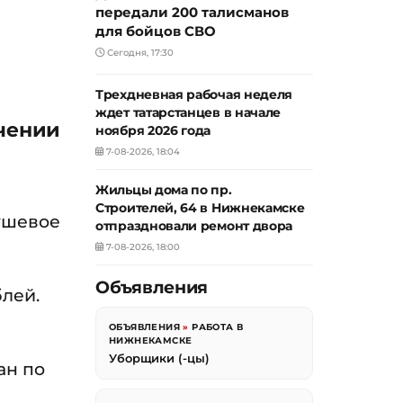
передали 200 талисманов
для бойцов СВО
Сегодня, 17:30
Трехдневная рабочая неделя
ждет татарстанцев в начале
ичении
ноября 2026 года
7-08-2026, 18:04
Жильцы дома по пр.
Строителей, 64 в Нижнекамске
ушевое
отпраздновали ремонт двора
7-08-2026, 18:00
Объявления
блей.
ОБЪЯВЛЕНИЯ
»
РАБОТА В
НИЖНЕКАМСКЕ
Уборщики (-цы)
ан по