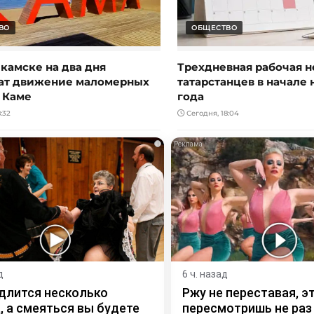
ВО
ОБЩЕСТВО
камске на два дня
Трехдневная рабочая 
ат движение маломерных
татарстанцев в начале 
а Каме
года
:32
Сегодня, 18:04
i
д
6 ч. назад
длится несколько
Ржу не переставая, э
, а смеяться вы будете
пересмотришь не раз