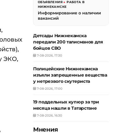
ОБЪЯВЛЕНИЯ
»
РАБОТА В
НИЖНЕКАМСКЕ
Информирование о наличии
вакансий
,
Детсады Нижнекамска
половых
передали 200 талисманов для
йств),
бойцов СВО
7-08-2026, 17:30
у ЭКО,
Полицейские Нижнекамска
изъяли запрещенные вещества
у нетрезвого скутериста
7-08-2026, 17:00
19 поддельных купюр за три
месяца нашли в Татарстане
7-08-2026, 16:30
,
Мнения