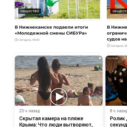
ОБЩЕСТВО
ОБЩЕСТ
В Нижнекамске подвели итоги
В Нижне
«Молодежной смены СИБУРа»
огранич
судов н
Сегодня, 19:00
Сегодня, 18
i
23 ч. назад
8 ч. наза
Скрытая камера на пляже
Ролик 
Крыма: Что люди вытворяют,
секунд