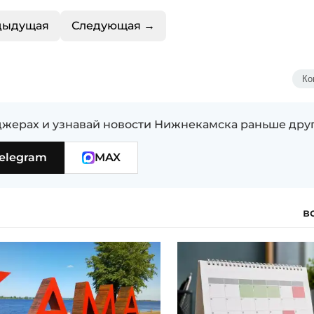
дыдущая
Следующая →
Ко
жерах и узнавай новости Нижнекамска раньше дру
elegram
MAX
в