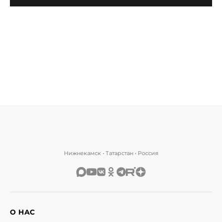
Нижнекамск • Татарстан • Россия
О НАС