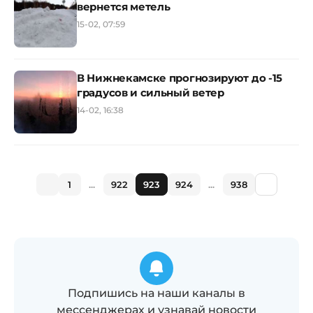
вернется метель
15-02, 07:59
В Нижнекамске прогнозируют до -15
градусов и сильный ветер
14-02, 16:38
1
...
922
923
924
...
938
Подпишись на наши каналы в
мессенджерах и узнавай новости