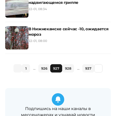
надвигающемся гриппе
22-01, 08:34
В Нижнекамске сейчас -10, ожидается
мороз
22-01, 08:00
1
...
926
927
928
...
937
Подпишись на наши каналы в
мессенджерах и узнавай новости