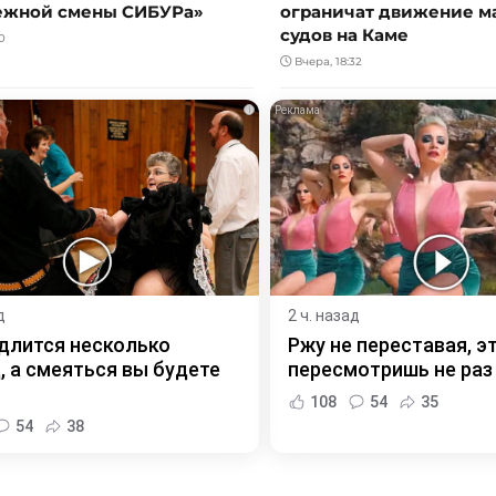
ежной смены СИБУРа»
ограничат движение 
судов на Каме
0
Вчера, 18:32
i
д
2 ч. назад
длится несколько
Ржу не переставая, э
, а смеяться вы будете
пересмотришь не раз
108
54
35
54
38