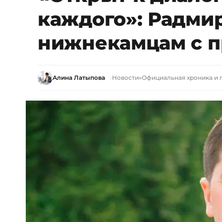
каждого»: Радмир
нижнекамцам с п
Алина Латыпова
Новости
»
Официальная хроника и 