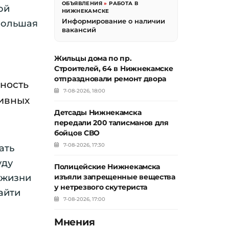
ОБЪЯВЛЕНИЯ
»
РАБОТА В
ой
НИЖНЕКАМСКЕ
Информирование о наличии
большая
вакансий
Жильцы дома по пр.
Строителей, 64 в Нижнекамске
отпраздновали ремонт двора
жность
7-08-2026, 18:00
тивных
Детсады Нижнекамска
передали 200 талисманов для
бойцов СВО
7-08-2026, 17:30
ать
уду
Полицейские Нижнекамска
 жизни
изъяли запрещенные вещества
у нетрезвого скутериста
айти
7-08-2026, 17:00
Мнения