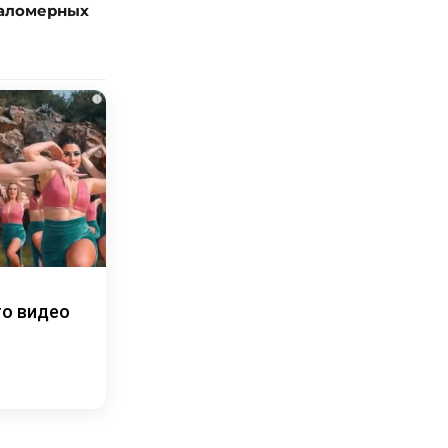
маломерных
i
то видео