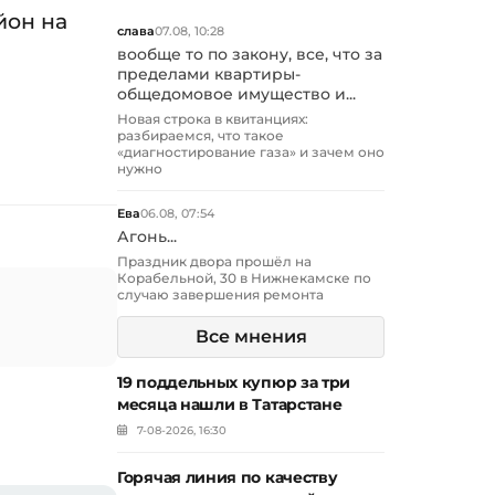
йон на
слава
07.08, 10:28
вообще то по закону, все, что за
пределами квартиры-
общедомовое имущество и...
Новая строка в квитанциях:
разбираемся, что такое
«диагностирование газа» и зачем оно
нужно
Ева
06.08, 07:54
Агонь...
Праздник двора прошёл на
Корабельной, 30 в Нижнекамске по
случаю завершения ремонта
Все мнения
19 поддельных купюр за три
месяца нашли в Татарстане
7-08-2026, 16:30
Горячая линия по качеству