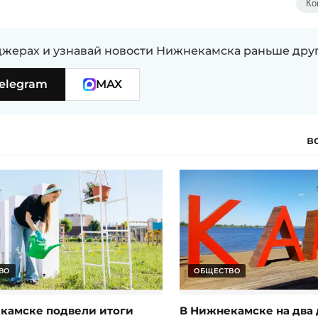
Ко
жерах и узнавай новости Нижнекамска раньше дру
elegram
MAX
в
ВО
ОБЩЕСТВО
камске подвели итоги
В Нижнекамске на два 