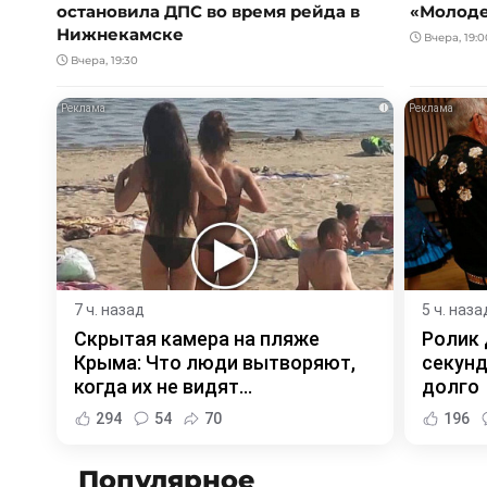
остановила ДПС во время рейда в
«Молод
Нижнекамске
Вчера, 19:0
Вчера, 19:30
i
7 ч. назад
5 ч. наза
Скрытая камера на пляже
Ролик 
Крыма: Что люди вытворяют,
секунд
когда их не видят...
долго
294
54
70
196
Популярное