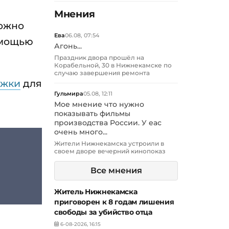
Мнения
можно
Ева
06.08, 07:54
омощью
Агонь...
Праздник двора прошёл на
Корабельной, 30 в Нижнекамске по
случаю завершения ремонта
ржки
для
Гульмира
05.08, 12:11
Мое мнение что нужно
показывать фильмы
производства России. У еас
очень много...
Жители Нижнекамска устроили в
своем дворе вечерний кинопоказ
Все мнения
Житель Нижнекамска
приговорен к 8 годам лишения
свободы за убийство отца
6-08-2026, 16:15