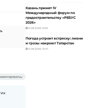
Казань примет IV
Международный форум по
градостроительству «РЕБУС
2026»
6-08-2026, 15:55
ть
Погода устроит встряску: ливни
и грозы накроют Татарстан
6-08-2026, 15:47
мментировать
гих