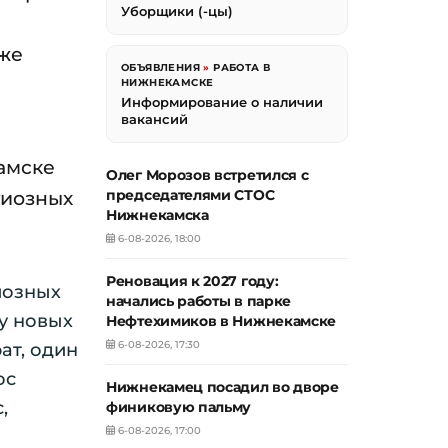
Уборщики (-цы)
уже
ОБЪЯВЛЕНИЯ
»
РАБОТА В
НИЖНЕКАМСКЕ
Информирование о наличии
вакансий
амске
Олег Морозов встретился с
гиозных
председателями СТОС
Нижнекамска
6-08-2026, 18:00
Реновация к 2027 году:
иозных
начались работы в парке
ву новых
Нефтехимиков в Нижнекамске
6-08-2026, 17:30
ат, один
ос
Нижнекамец посадил во дворе
,
финиковую пальму
6-08-2026, 17:00