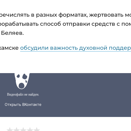
ечислять в разных форматах, жертвовать 
рорабатывать способ отправки средств с п
 Беляев.
екамске
обсудили важность духовной подде