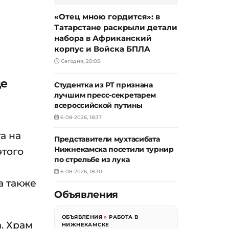
«Отец мною гордится»: в
Татарстане раскрыли детали
набора в Африканский
корпус и Войска БПЛА
Сегодня, 20:05
де
Студентка из РТ признана
лучшим пресс-секретарем
всероссийской путины
6-08-2026, 18:37
а на
Представители мухтасибата
Нижнекамска посетили турнир
этого
по стрельбе из лука
6-08-2026, 18:30
а также
Объявления
ОБЪЯВЛЕНИЯ
»
РАБОТА В
. Храм
НИЖНЕКАМСКЕ