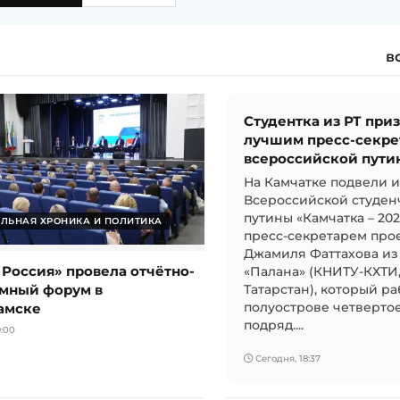
в
Студентка из РТ при
лучшим пресс-секре
всероссийской пути
На Камчатке подвели 
Всероссийской студен
путины «Камчатка – 20
ЛЬНАЯ ХРОНИКА И ПОЛИТИКА
пресс-секретарем прое
Джамиля Фаттахова из
 Россия» провела отчётно-
«Палана» (КНИТУ-КХТИ
мный форум в
Татарстан), который ра
амске
полуострове четвертое
подряд....
:00
Сегодня, 18:37