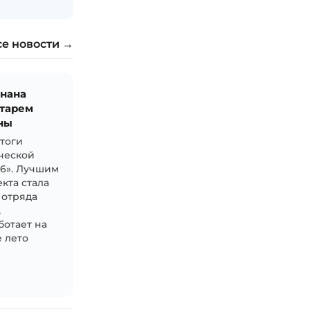
се новости →
знана
тарем
ны
итоги
ческой
26». Лучшим
кта стала
 отряда
,
ботает на
 лето