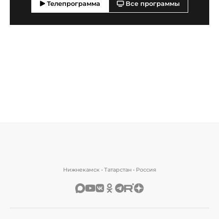
Телепрограмма
Все программы
Нижнекамск • Татарстан • Россия