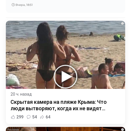
Вчера, 18:51
i
20 ч. назад
Скрытая камера на пляже Крыма: Что
люди вытворяют, когда их не видят...
299
54
64
i