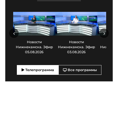
‹
›
Новости
Новости
Нов
Нижнекамска. Эфир
Нижнекамска. Эфир
Нижнекам
05.08.2026
03.08.2026
30.0
Телепрограмма
Все программы