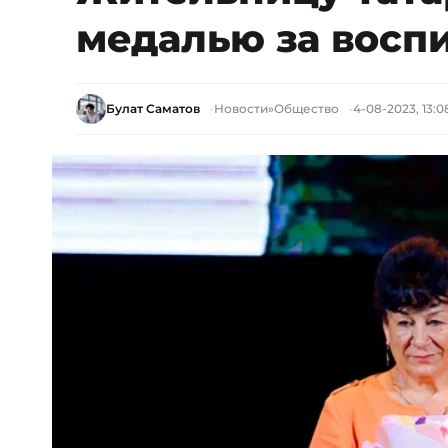
медалью за воспи
Булат Саматов
Новости
»
Общество
4-08-2023, 13:0