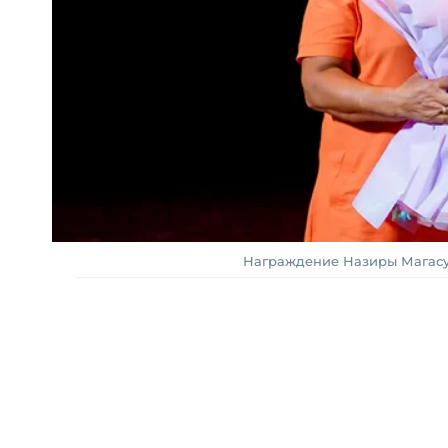
Награждение Назиры Магасум