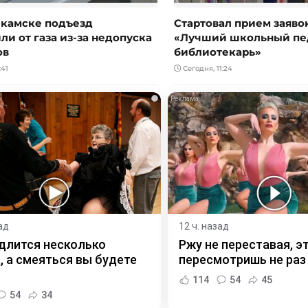
камске подъезд
Стартовал прием заяво
и от газа из-за недопуска
«Лучший школьный пе
ов
библиотекарь»
:41
Сегодня, 11:24
i
ад
12 ч. назад
длится несколько
Ржу не переставая, э
, а смеяться вы будете
пересмотришь не раз
114
54
45
54
34