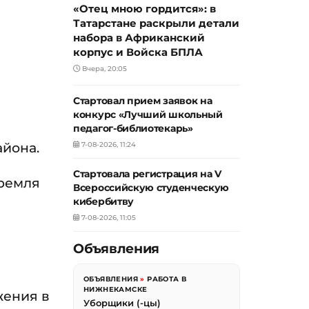
«Отец мною гордится»: в
Татарстане раскрыли детали
набора в Африканский
корпус и Войска БПЛА
Вчера, 20:05
Стартовал прием заявок на
конкурс «Лучший школьный
педагог-библиотекарь»
айона.
7-08-2026, 11:24
Стартовала регистрация на V
Кремля
Всероссийскую студенческую
кибербитву
7-08-2026, 11:05
Объявления
ОБЪЯВЛЕНИЯ
»
РАБОТА В
НИЖНЕКАМСКЕ
жения в
Уборщики (-цы)