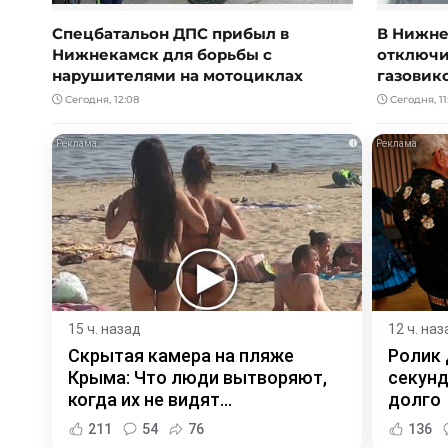
Спецбатальон ДПС прибыл в
В Нижне
Нижнекамск для борьбы с
отключил
нарушителями на мотоциклах
газовик
Сегодня, 12:08
Сегодня, 11
i
15 ч. назад
12 ч. наз
Скрытая камера на пляже
Ролик 
Крыма: Что люди вытворяют,
секунд
когда их не видят...
долго
211
54
76
136