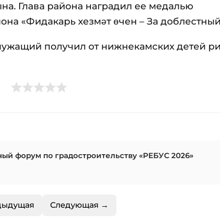
ына. Глава района наградил ее медалью
а «Фидакарь хезмәт өчен – За доблестный 
лужащий получил от нижнекамских детей ри
ный форум по градостроительству «РЕБУС 2026»
дыдущая
Следующая →