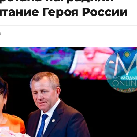
тание Героя России
8