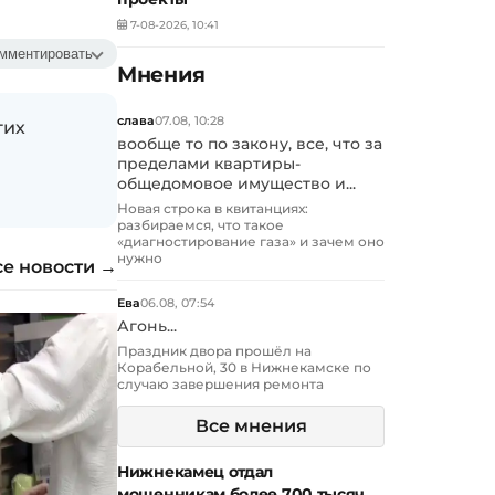
7-08-2026, 10:41
мментировать
Мнения
слава
07.08, 10:28
гих
вообще то по закону, все, что за
пределами квартиры-
общедомовое имущество и...
Новая строка в квитанциях:
разбираемся, что такое
«диагностирование газа» и зачем оно
нужно
се новости →
Ева
06.08, 07:54
Агонь...
Праздник двора прошёл на
Корабельной, 30 в Нижнекамске по
случаю завершения ремонта
Все мнения
Нижнекамец отдал
мошенникам более 700 тысяч