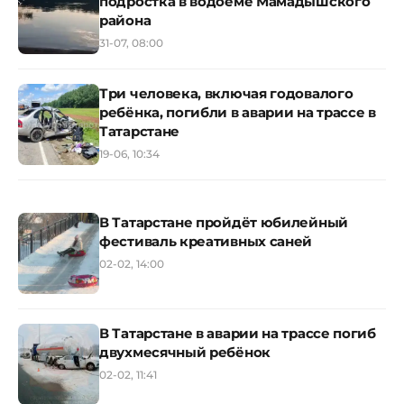
подростка в водоёме Мамадышского
района
31-07, 08:00
Три человека, включая годовалого
ребёнка, погибли в аварии на трассе в
Татарстане
19-06, 10:34
В Татарстане пройдёт юбилейный
фестиваль креативных саней
02-02, 14:00
В Татарстане в аварии на трассе погиб
двухмесячный ребёнок
02-02, 11:41