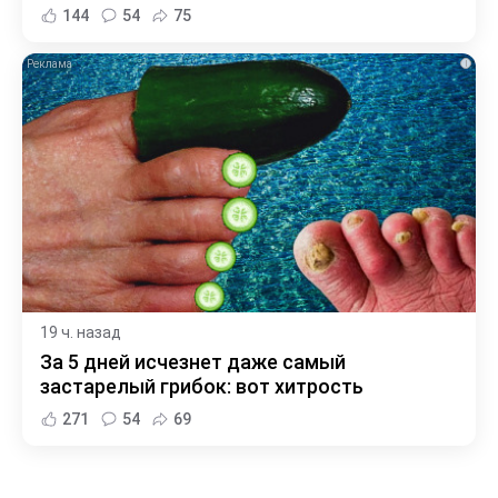
144
54
75
i
19 ч. назад
За 5 дней исчезнет даже самый
застарелый грибок: вот хитрость
271
54
69