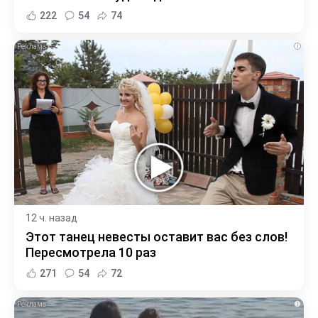
222
54
74
i
12 ч. назад
Этот танец невесты оставит вас без слов!
Пересмотрела 10 раз
271
54
72
i