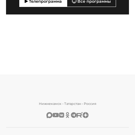
Телепрограмма
Все программы
Нижнекамск • Татарстан • Россия