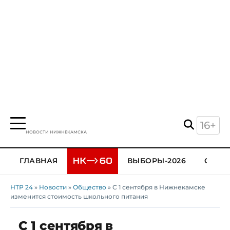
16+
НОВОСТИ НИЖНЕКАМСКА
ГЛАВНАЯ
ВЫБОРЫ-2026
ОБЩЕ
НТР 24
»
Новости
»
Общество
» С 1 сентября в Нижнекамске
изменится стоимость школьного питания
С 1 сентября в