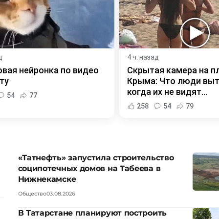
д
4 ч. назад
вая нейронка по видео
Скрытая камера на п
ту
Крыма: Что люди вы
когда их не видят...
54
77
258
54
79
«Татнефть» запустила строительство
соципотечных домов на Табеева в
Нижнекамске
Общество
03.08.2026
В Татарстане планируют построить