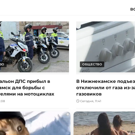
в
ВО
ОБЩЕСТВО
альон ДПС прибыл в
В Нижнекамске подъе
мск для борьбы с
отключили от газа из-з
елями на мотоциклах
газовиков
:08
Сегодня, 11:41
i