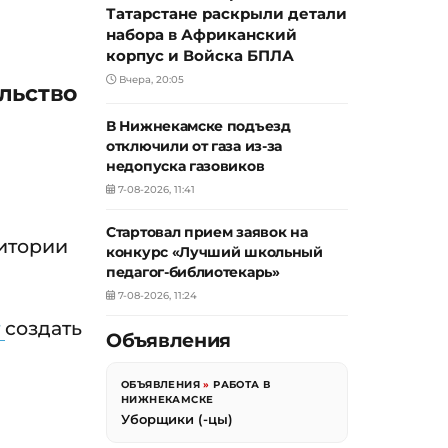
Татарстане раскрыли детали
набора в Африканский
корпус и Войска БПЛА
Вчера, 20:05
льство
В Нижнекамске подъезд
отключили от газа из-за
недопуска газовиков
7-08-2026, 11:41
Стартовал прием заявок на
ритории
конкурс «Лучший школьный
педагог-библиотекарь»
7-08-2026, 11:24
т
создать
Объявления
ОБЪЯВЛЕНИЯ
»
РАБОТА В
НИЖНЕКАМСКЕ
Уборщики (-цы)