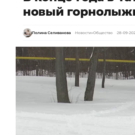
новый горнолыж
Полина Селиванова
Новости
»
Общество
28-09-2023