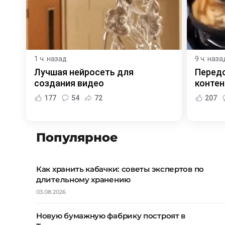
1 ч. назад
9 ч. наза
Лучшая нейросеть для
Передо
создания видео
контен
177
54
72
207
Популярное
Как хранить кабачки: советы экспертов по
длительному хранению
03.08.2026
Новую бумажную фабрику построят в