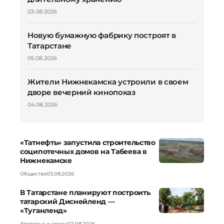
03.08.2026
Новую бумажную фабрику построят в
Татарстане
05.08.2026
Жители Нижнекамска устроили в своем
дворе вечерний кинопоказ
04.08.2026
«Татнефть» запустила строительство
соципотечных домов на Табеева в
Нижнекамске
Общество
03.08.2026
В Татарстане планируют построить
татарский Диснейленд —
«Туганленд»
Здоровье и среда
02.08.2026