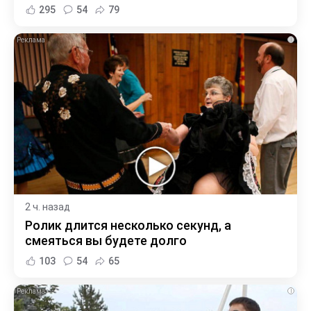
295
54
79
i
2 ч. назад
Ролик длится несколько секунд, а
смеяться вы будете долго
103
54
65
i