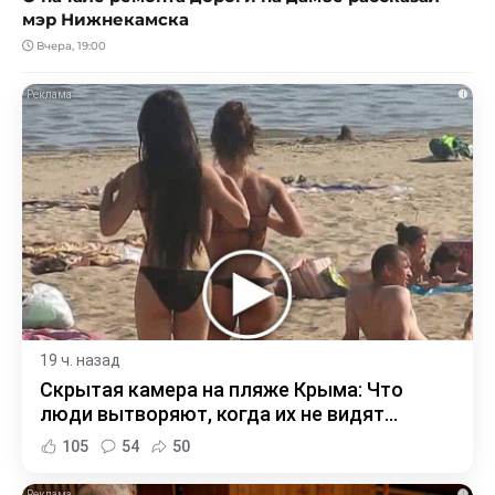
мэр Нижнекамска
Вчера, 19:00
i
19 ч. назад
Скрытая камера на пляже Крыма: Что
люди вытворяют, когда их не видят...
105
54
50
i