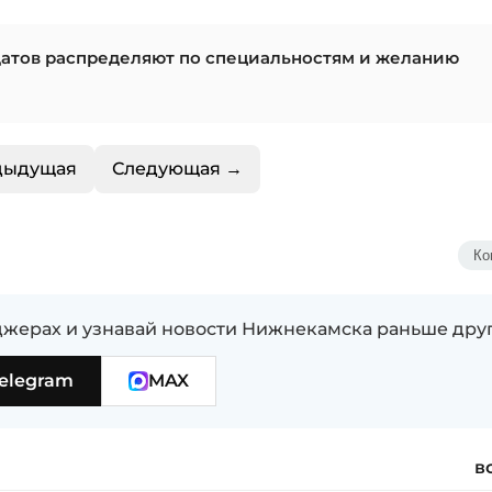
датов распределяют по специальностям и желанию
дыдущая
Следующая →
Ко
жерах и узнавай новости Нижнекамска раньше дру
elegram
MAX
в