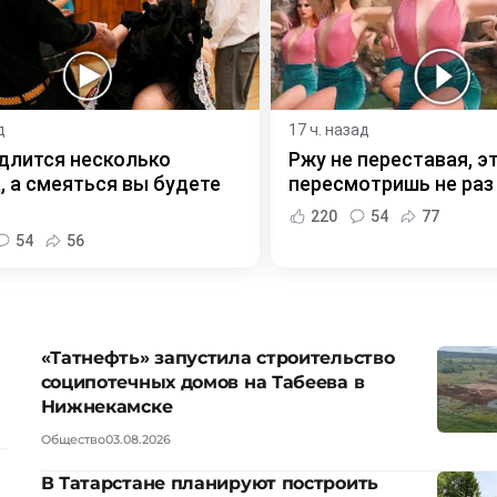
д
17 ч. назад
длится несколько
Ржу не переставая, э
, а смеяться вы будете
пересмотришь не раз
220
54
77
54
56
«Татнефть» запустила строительство
соципотечных домов на Табеева в
Нижнекамске
Общество
03.08.2026
В Татарстане планируют построить