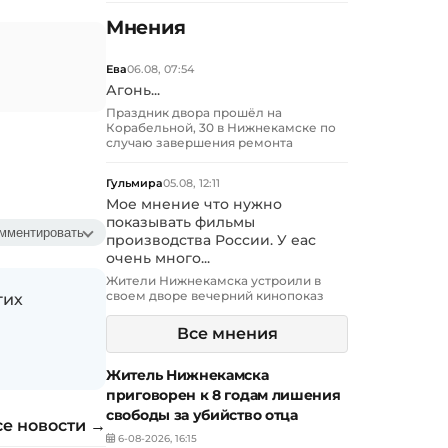
Мнения
Ева
06.08, 07:54
Агонь...
Праздник двора прошёл на
Корабельной, 30 в Нижнекамске по
случаю завершения ремонта
Гульмира
05.08, 12:11
Мое мнение что нужно
показывать фильмы
мментировать
производства России. У еас
очень много...
Жители Нижнекамска устроили в
своем дворе вечерний кинопоказ
гих
Все мнения
Житель Нижнекамска
приговорен к 8 годам лишения
свободы за убийство отца
се новости →
6-08-2026, 16:15