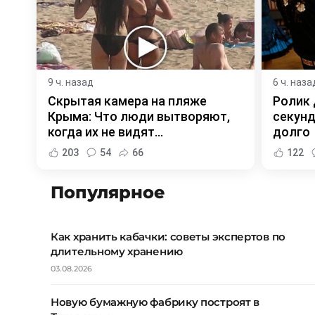
9 ч. назад
6 ч. наза
Скрытая камера на пляже
Ролик 
Крыма: Что люди вытворяют,
секунд
когда их не видят...
долго
203
54
66
122
Популярное
Как хранить кабачки: советы экспертов по
длительному хранению
03.08.2026
Новую бумажную фабрику построят в