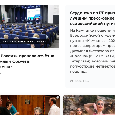
Студентка из РТ при
лучшим пресс-секре
всероссийской пути
На Камчатке подвели 
Всероссийской студен
путины «Камчатка – 20
ЛЬНАЯ ХРОНИКА И ПОЛИТИКА
пресс-секретарем прое
Джамиля Фаттахова из
 Россия» провела отчётно-
«Палана» (КНИТУ-КХТИ
мный форум в
Татарстан), который ра
амске
полуострове четвертое
подряд....
0
Вчера, 18:37
i