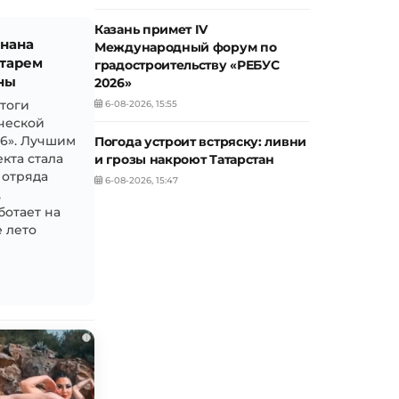
Казань примет IV
знана
Международный форум по
тарем
градостроительству «РЕБУС
ны
2026»
итоги
6-08-2026, 15:55
ческой
26». Лучшим
Погода устроит встряску: ливни
кта стала
и грозы накроют Татарстан
 отряда
6-08-2026, 15:47
,
ботает на
 лето
i