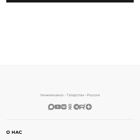
Нижнекамск • Татарстан • Россия
О НАС