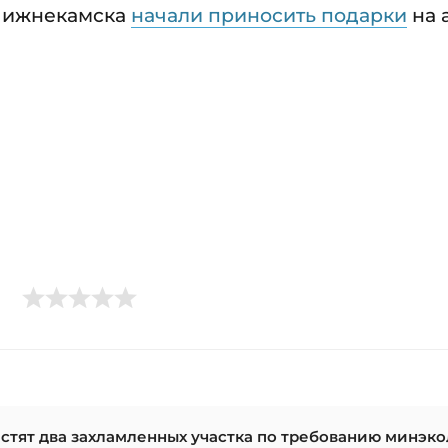
 Нижнекамска
начали приносить подарки
на 
стят два захламленных участка по требованию минэк