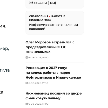
Уборщики (-цы)
ОБЪЯВЛЕНИЯ
»
РАБОТА В
НИЖНЕКАМСКЕ
Информирование о наличии
ия,
вакансий
Олег Морозов встретился с
председателями СТОС
мер,
Нижнекамска
6-08-2026, 18:00
Реновация к 2027 году:
тила
начались работы в парке
Нефтехимиков в Нижнекамске
6-08-2026, 17:30
ка
Нижнекамец посадил во дворе
финиковую пальму
6-08-2026, 17:00