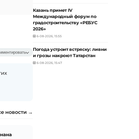
Казань примет IV
Международный форум по
градостроительству «РЕБУС
2026»
6-08-2026, 15:55
Погода устроит встряску: ливни
мментировать
и грозы накроют Татарстан
6-08-2026, 15:47
гих
се новости →
знана