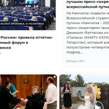
лучшим пресс-секре
всероссийской пути
На Камчатке подвели 
Всероссийской студен
путины «Камчатка – 20
ЛЬНАЯ ХРОНИКА И ПОЛИТИКА
пресс-секретарем прое
Джамиля Фаттахова из
 Россия» провела отчётно-
«Палана» (КНИТУ-КХТИ
мный форум в
Татарстан), который ра
амске
полуострове четвертое
подряд....
0
Вчера, 18:37
i