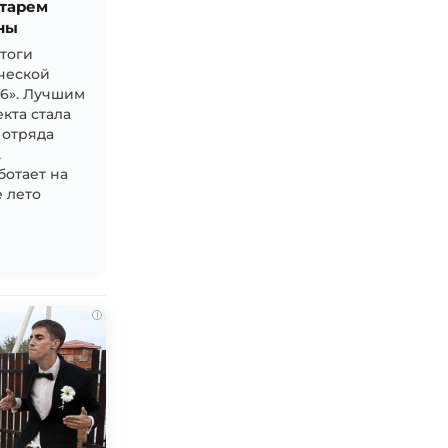
тарем
ны
итоги
ческой
26». Лучшим
кта стала
 отряда
,
ботает на
 лето
i