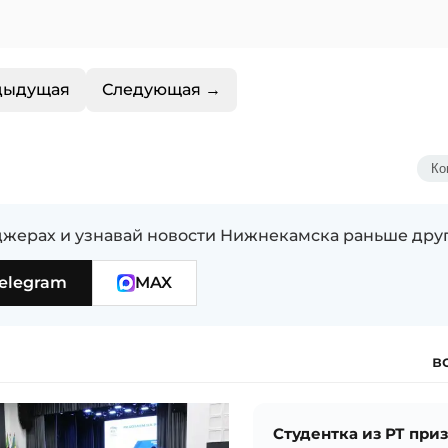
дыдущая
Следующая →
Ко
жерах и узнавай новости Нижнекамска раньше дру
elegram
MAX
в
Студентка из РТ при