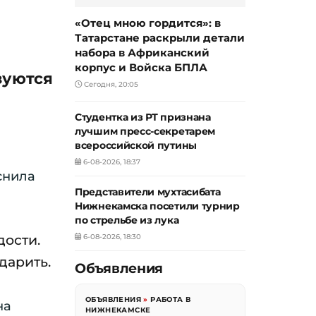
«Отец мною гордится»: в
Татарстане раскрыли детали
набора в Африканский
корпус и Войска БПЛА
зуются
Сегодня, 20:05
Студентка из РТ признана
лучшим пресс-секретарем
всероссийской путины
6-08-2026, 18:37
яснила
Представители мухтасибата
Нижнекамска посетили турнир
по стрельбе из лука
дости.
6-08-2026, 18:30
 дарить.
Объявления
ОБЪЯВЛЕНИЯ
»
РАБОТА В
на
НИЖНЕКАМСКЕ