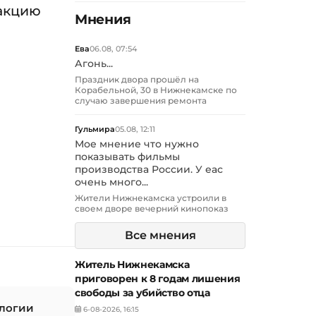
акцию
Мнения
Ева
06.08, 07:54
Агонь...
Праздник двора прошёл на
Корабельной, 30 в Нижнекамске по
случаю завершения ремонта
Гульмира
05.08, 12:11
Мое мнение что нужно
показывать фильмы
производства России. У еас
очень много...
Жители Нижнекамска устроили в
своем дворе вечерний кинопоказ
Все мнения
Житель Нижнекамска
приговорен к 8 годам лишения
свободы за убийство отца
ологии
6-08-2026, 16:15