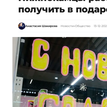
получить в подар
Анастасия Шакирова
Новости
»
Общество
13-12-202