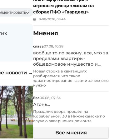
игровым дисциплинам на
сборах ПФО «Гвардеец»
мментировать
8-08-2026, 09:44
Мнения
гих
слава
07.08, 10:28
вообще то по закону, все, что за
пределами квартиры-
общедомовое имущество и...
Новая строка в квитанциях:
се новости →
разбираемся, что такое
«диагностирование газа» и зачем оно
нужно
Ева
06.08, 07:54
Агонь...
Праздник двора прошёл на
Корабельной, 30 в Нижнекамске по
случаю завершения ремонта
Все мнения