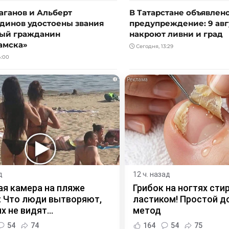
аганов и Альберт
В Татарстане объявлен
динов удостоены звания
предупреждение: 9 авг
ый гражданин
накроют ливни и град
амска»
Сегодня, 13:29
4:00
i
д
12 ч. назад
я камера на пляже
Грибок на ногтях сти
 Что люди вытворяют,
ластиком! Простой 
х не видят...
метод
54
74
164
54
75