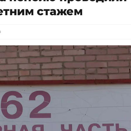
летним стажем
8