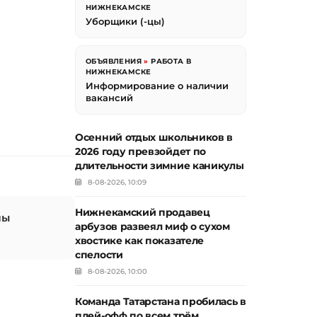
НИЖНЕКАМСКЕ
Уборщики (-цы)
ОБЪЯВЛЕНИЯ
»
РАБОТА В
НИЖНЕКАМСКЕ
Информирование о наличии
вакансий
Осенний отдых школьников в
2026 году превзойдет по
длительности зимние каникулы
8-08-2026, 10:09
Нижнекамский продавец
лы
арбузов развеял миф о сухом
хвостике как показателе
спелости
8-08-2026, 10:00
Команда Татарстана пробилась в
плей-офф по всем трём