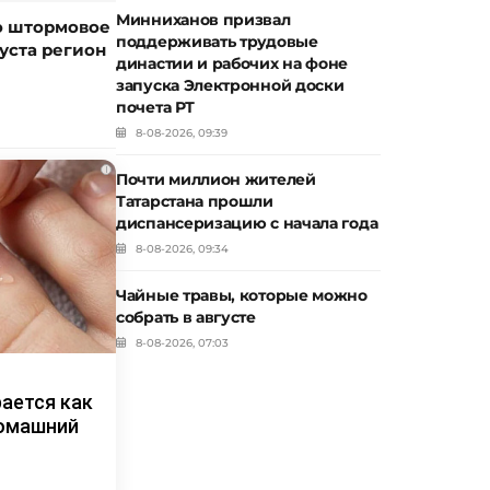
Минниханов призвал
о штормовое
поддерживать трудовые
уста регион
династии и рабочих на фоне
запуска Электронной доски
почета РТ
8-08-2026, 09:39
i
Почти миллион жителей
Татарстана прошли
диспансеризацию с начала года
8-08-2026, 09:34
Чайные травы, которые можно
собрать в августе
8-08-2026, 07:03
рается как
домашний