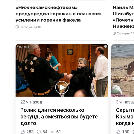
«Нижнекамскнефтехим»
Наиль М
предупредил горожан о плановом
Шигабут
усилении горения факела
«Почетн
Нижнек
Сегодня, 14:01
Сегодня, 1
i
22 ч. назад
3 ч. наза
Ролик длится несколько
Скрыта
секунд, а смеяться вы будете
Крыма:
долго
когда и
283
54
61
180