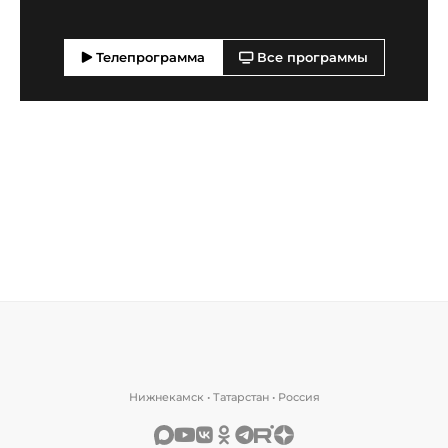
Телепрограмма
Все программы
Нижнекамск • Татарстан • Россия