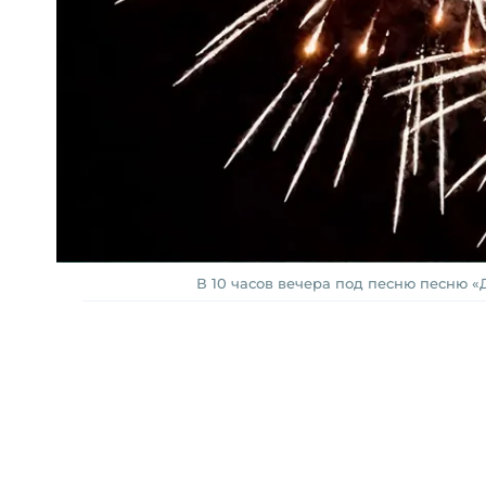
В 10 часов вечера под песню песню 