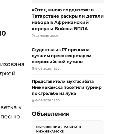
«Отец мною гордится»: в
Татарстане раскрыли детали
набора в Африканский
корпус и Войска БПЛА
10
Сегодня, 20:05
Студентка из РТ признана
лучшим пресс-секретарем
всероссийской путины
низована
6-08-2026, 18:37
иджей
Представители мухтасибата
Нижнекамска посетили турнир
по стрельбе из лука
6-08-2026, 18:30
ветка к
Объявления
ю песню
ОБЪЯВЛЕНИЯ
»
РАБОТА В
НИЖНЕКАМСКЕ