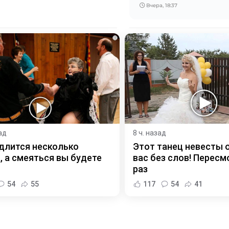
Вчера, 18:37
i
ад
8 ч. назад
длится несколько
Этот танец невесты 
, а смеяться вы будете
вас без слов! Пересм
раз
54
55
117
54
41