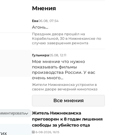
Мнения
Ева
06.08, 07:54
Агонь...
Праздник двора прошёл на
Корабельной, 30 в Нижнекамске по
случаю завершения ремонта
Гульмира
05.08, 12:11
Мое мнение что нужно
показывать фильмы
производства России. У еас
очень много...
Жители Нижнекамска устроили в
своем дворе вечерний кинопоказ
Все мнения
Житель Нижнекамска
мментировать
приговорен к 8 годам лишения
свободы за убийство отца
6-08-2026, 16:15
гих