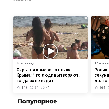
i
10 ч. назад
14 ч. наз
Скрытая камера на пляже
Ролик 
Крыма: Что люди вытворяют,
секунд
когда их не видят...
долго
143
54
41
164
Популярное