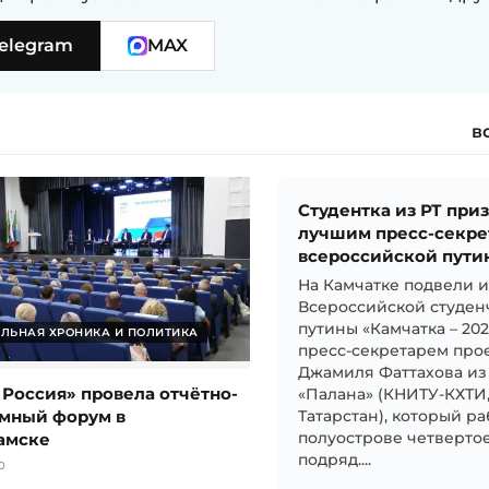
elegram
MAX
в
Студентка из РТ при
лучшим пресс-секре
всероссийской пути
На Камчатке подвели 
Всероссийской студен
путины «Камчатка – 20
ЛЬНАЯ ХРОНИКА И ПОЛИТИКА
пресс-секретарем прое
Джамиля Фаттахова из
 Россия» провела отчётно-
«Палана» (КНИТУ-КХТИ
мный форум в
Татарстан), который ра
амске
полуострове четвертое
подряд....
0