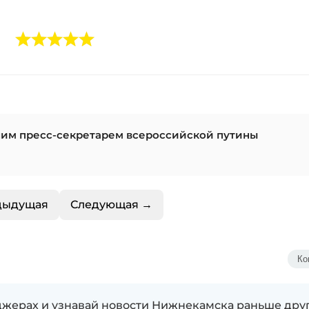
шим пресс-секретарем всероссийской путины
дыдущая
Следующая →
Ко
жерах и узнавай новости Нижнекамска раньше дру