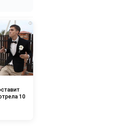
i
оставит
отрела 10