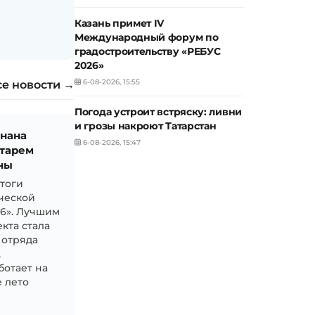
Казань примет IV
Международный форум по
градостроительству «РЕБУС
2026»
6-08-2026, 15:55
се новости →
Погода устроит встряску: ливни
и грозы накроют Татарстан
знана
6-08-2026, 15:47
тарем
ны
итоги
ческой
26». Лучшим
кта стала
 отряда
,
ботает на
 лето