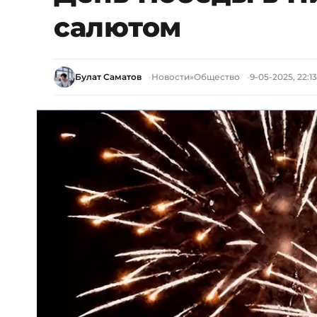
салютом
Булат Саматов
Новости
»
Общество
9-05-2025, 22:13