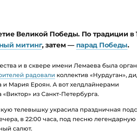
тие Великой Победы. По традиции в 
ный митинг
, затем —
парад Победы
.
чества и в сквере имени Лемаева была орга
рителей радовали
коллектив «Нурдуган», д
 и Мария Ероян. А вот хелдлайнерами
 «Виктор» из Санкт-Петербурга.
кую телевышку украсила праздничная подс
ечера, в 22:00 часа, под песню легендарну
ный салют.