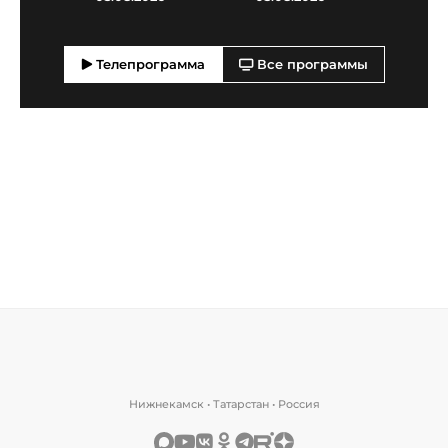
Телепрограмма
Все программы
Нижнекамск • Татарстан • Россия