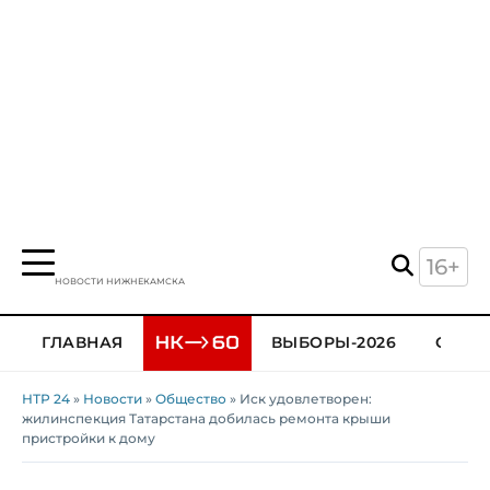
16+
НОВОСТИ НИЖНЕКАМСКА
ГЛАВНАЯ
ВЫБОРЫ-2026
ОБЩЕ
НТР 24
»
Новости
»
Общество
» Иск удовлетворен:
жилинспекция Татарстана добилась ремонта крыши
пристройки к дому