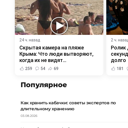
24 ч. назад
2 ч. наза
Скрытая камера на пляже
Ролик 
Крыма: Что люди вытворяют,
секунд
когда их не видят...
долго
259
54
69
181
Популярное
Как хранить кабачки: советы экспертов по
длительному хранению
03.08.2026