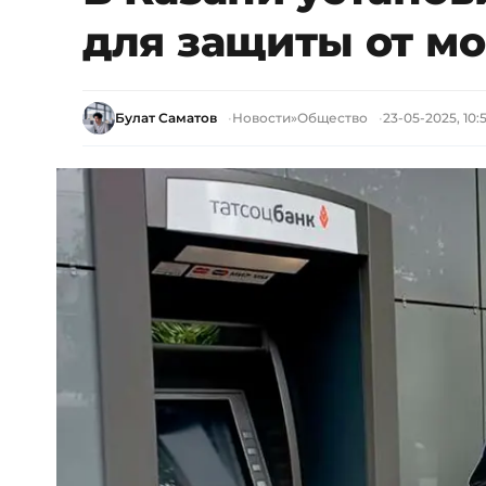
для защиты от м
Булат Саматов
Новости
»
Общество
23-05-2025, 10: