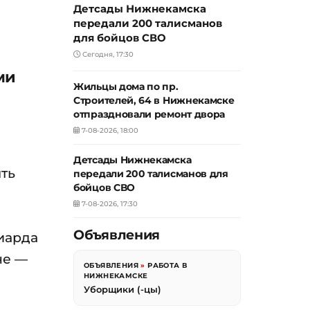
Детсады Нижнекамска
передали 200 талисманов
для бойцов СВО
Сегодня, 17:30
ми
Жильцы дома по пр.
Строителей, 64 в Нижнекамске
отпраздновали ремонт двора
7-08-2026, 18:00
Детсады Нижнекамска
ть
передали 200 талисманов для
бойцов СВО
7-08-2026, 17:30
Объявления
иарда
не —
ОБЪЯВЛЕНИЯ
»
РАБОТА В
НИЖНЕКАМСКЕ
Уборщики (-цы)