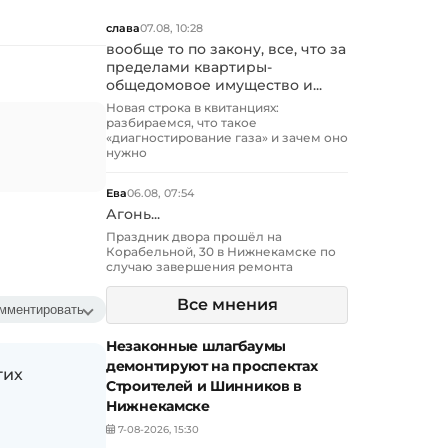
слава
07.08, 10:28
вообще то по закону, все, что за
пределами квартиры-
общедомовое имущество и...
Новая строка в квитанциях:
разбираемся, что такое
«диагностирование газа» и зачем оно
нужно
Ева
06.08, 07:54
Агонь...
Праздник двора прошёл на
Корабельной, 30 в Нижнекамске по
случаю завершения ремонта
Все мнения
мментировать
Незаконные шлагбаумы
демонтируют на проспектах
гих
Строителей и Шинников в
Нижнекамске
7-08-2026, 15:30