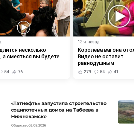
д
13 ч. назад
длится несколько
Королева вагона ото
, а смеяться вы будете
Видео не оставит
равнодушным
54
76
279
54
41
«Татнефть» запустила строительство
соципотечных домов на Табеева в
Нижнекамске
Общество
03.08.2026