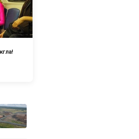
жгла!