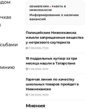
идом
ОБЪЯВЛЕНИЯ
»
РАБОТА В
НИЖНЕКАМСКЕ
Информирование о наличии
очках
вакансий
х
Полицейские Нижнекамска
изъяли запрещенные вещества
у нетрезвого скутериста
осьбами
7-08-2026, 17:00
19 поддельных купюр за три
месяца нашли в Татарстане
 линию
7-08-2026, 16:30
Горячая линия по качеству
школьных товаров пройдет в
Нижнекамске
7-08-2026, 16:00
Мнения