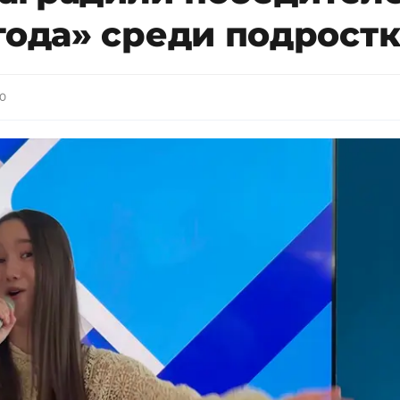
года» среди подрост
30