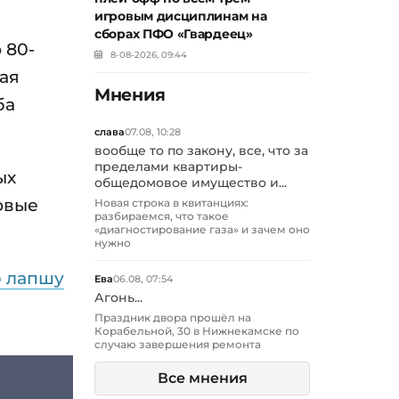
игровым дисциплинам на
сборах ПФО «Гвардеец»
 80-
8-08-2026, 09:44
ая
Мнения
ба
слава
07.08, 10:28
вообще то по закону, все, что за
пределами квартиры-
ых
общедомовое имущество и...
овые
Новая строка в квитанциях:
разбираемся, что такое
«диагностирование газа» и зачем оно
нужно
 лапшу
Ева
06.08, 07:54
Агонь...
Праздник двора прошёл на
Корабельной, 30 в Нижнекамске по
случаю завершения ремонта
Все мнения