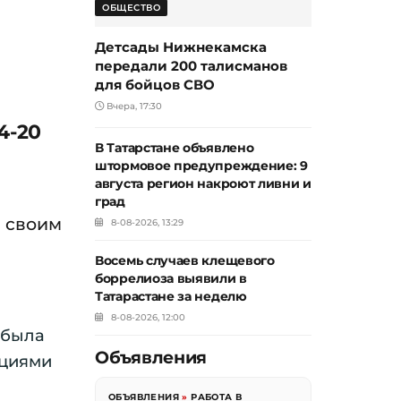
ОБЩЕСТВО
Детсады Нижнекамска
передали 200 талисманов
для бойцов СВО
Вчера, 17:30
4-20
В Татарстане объявлено
штормовое предупреждение: 9
августа регион накроют ливни и
град
а своим
8-08-2026, 13:29
Восемь случаев клещевого
боррелиоза выявили в
Татарастане за неделю
8-08-2026, 12:00
 была
Объявления
оциями
ОБЪЯВЛЕНИЯ
»
РАБОТА В