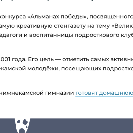
конкурса «Альманах победы», посвященного
мую креативную стенгазету на тему «Велик
едагоги и воспитанницы подросткового клу
001 года. Его цель — отметить самых активн
некамской молодёжи, посещающих подростк
и нижнекамской гимназии
готовят домашнюю