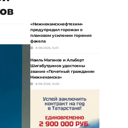
ков
«Нижнекамскнефтехим»
предупредил горожан о
плановом усилении горения
факела
8-08-2026, 14:01
Наиль Маганов и Альберт
Шигабутдинов удостоены
звания «Почетный гражданин
Нижнекамска»
8-08-2026, 14:00