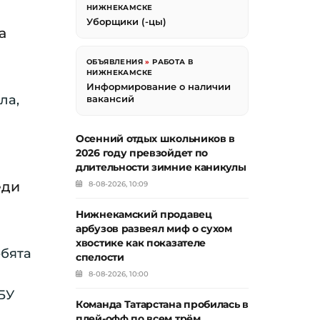
НИЖНЕКАМСКЕ
Уборщики (-цы)
а
ОБЪЯВЛЕНИЯ
»
РАБОТА В
НИЖНЕКАМСКЕ
Информирование о наличии
ла,
вакансий
Осенний отдых школьников в
2026 году превзойдет по
длительности зимние каникулы
еди
8-08-2026, 10:09
Нижнекамский продавец
арбузов развеял миф о сухом
хвостике как показателе
ебята
спелости
8-08-2026, 10:00
БУ
Команда Татарстана пробилась в
плей-офф по всем трём