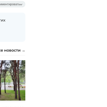
мментировать
гих
се новости →