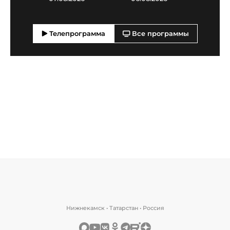
Телепрограмма
Все программы
Нижнекамск • Татарстан • Россия