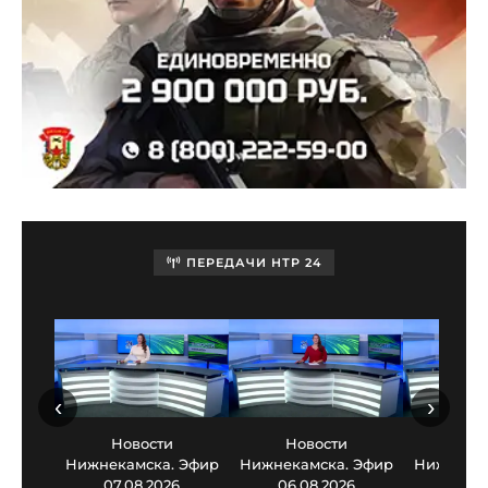
ПЕРЕДАЧИ НТР 24
‹
›
Новости
Новости
Нов
Нижнекамска. Эфир
Нижнекамска. Эфир
Нижнекам
07.08.2026
06.08.2026
05.0