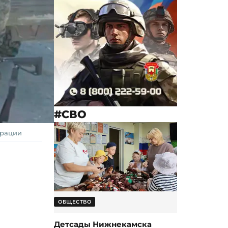
#СВО
ерации
ОБЩЕСТВО
Детсады Нижнекамска