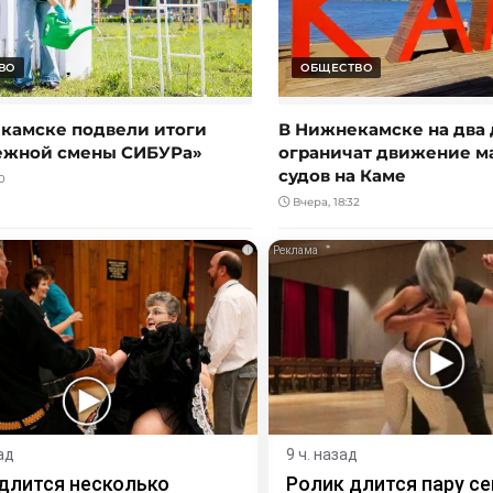
ВО
ОБЩЕСТВО
камске подвели итоги
В Нижнекамске на два 
ежной смены СИБУРа»
ограничат движение 
судов на Каме
0
Вчера, 18:32
i
ад
9 ч. назад
длится несколько
Ролик длится пару се