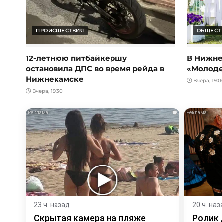
ПРОИСШЕСТВИЯ
ОБЩЕСТ
12-летнюю питбайкершу
В Нижне
остановила ДПС во время рейда в
«Молод
Нижнекамске
Вчера, 19:0
Вчера, 19:30
i
23 ч. назад
20 ч. наз
Скрытая камера на пляже
Ролик 