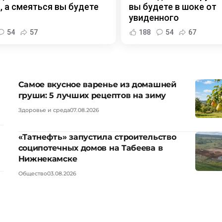
, а смеяться вы будете
вы будете в шоке от
увиденного
54
57
188
54
67
Самое вкусное варенье из домашней
груши: 5 лучших рецептов на зиму
Здоровье и среда
07.08.2026
«Татнефть» запустила строительство
соципотечных домов на Табеева в
Нижнекамске
Общество
03.08.2026