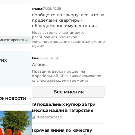
слава
07.08, 10:28
вообще то по закону, все, что за
пределами квартиры-
общедомовое имущество и...
Новая строка в квитанциях:
разбираемся, что такое
мментировать
«диагностирование газа» и зачем оно
нужно
Ева
06.08, 07:54
гих
Агонь...
Праздник двора прошёл на
Корабельной, 30 в Нижнекамске по
случаю завершения ремонта
Все мнения
се новости →
19 поддельных купюр за три
месяца нашли в Татарстане
7-08-2026, 16:30
Горячая линия по качеству