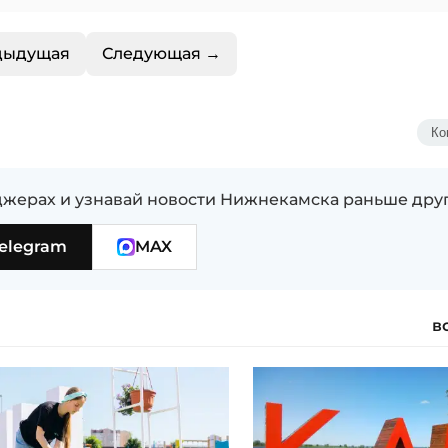
дыдущая
Следующая →
Ко
жерах и узнавай новости Нижнекамска раньше дру
elegram
MAX
в