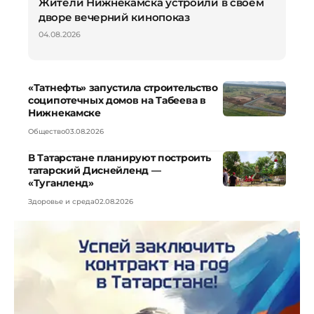
Жители Нижнекамска устроили в своем
дворе вечерний кинопоказ
04.08.2026
«Татнефть» запустила строительство
соципотечных домов на Табеева в
Нижнекамске
Общество
03.08.2026
В Татарстане планируют построить
татарский Диснейленд —
«Туганленд»
Здоровье и среда
02.08.2026